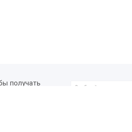
бы получать
вых мероприятиях.
Я согласен на
обработку п