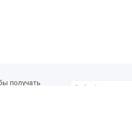
бы получать
вых мероприятиях.
Я согласен на
обработку п