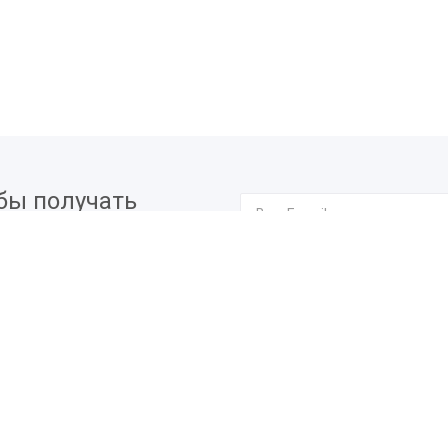
бы получать
вых мероприятиях.
Я согласен на
обработку п