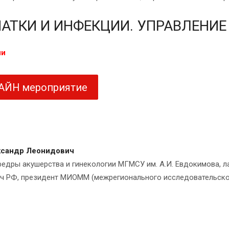
АТКИ И ИНФЕКЦИИ. УПРАВЛЕНИЕ
ни
ЛАЙН мероприятие
сандр Леонидович
федры акушерства и гинекологии МГМСУ им. А.И. Евдокимова, л
рач РФ, президент МИОММ (межрегионального исследовательско