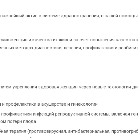
о важнейший актив в системе здравоохранения, с нашей помощь
ских женщин и качества их жизни за счет повышения качества
менных методах диагностики, лечения, профилактики и реабил
утем укрепления здоровья женщин через новые технологии диа
я и профилактики в акушерстве и гинекологии
 профилактики инфекций репродуктивной системы, включая ген
ом потери плода
ая терапия (противовирусная, антибактериальная, противогри