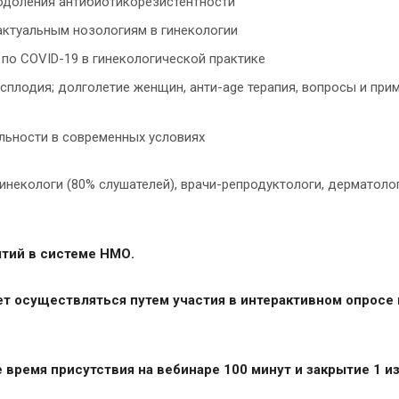
одоления антибиотикорезистентности
актуальным нозологиям в гинекологии
по COVID-19 в гинекологической практике
сплодия; долголетие женщин, анти-age терапия, вопросы и при
льности в современных условиях
некологи (80% слушателей), врачи-репродуктологи, дерматолог
тий в системе НМО.
ет осуществляться путем участия в интерактивном опросе
время присутствия на вебинаре 100 минут и закрытие 1 и