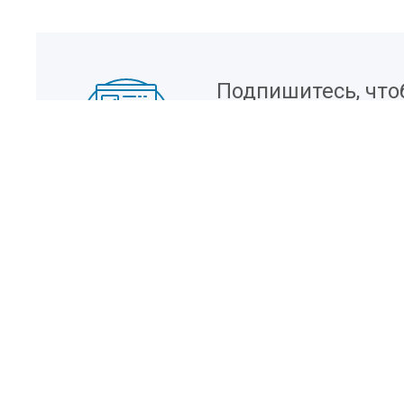
Подпишитесь, что
информацию о но
Наши контакты
OOO «ЕМК»
+7(495) 787 40 84
Заказать звонок
О компании
Партнеры
Москва, ул. Авиамоторная