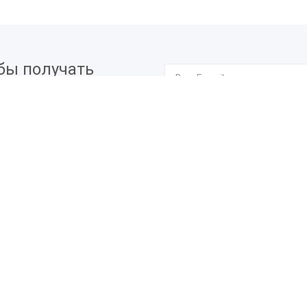
бы получать
вых мероприятиях.
Я согласен на
обработку п
О компании
Профи
Мероприятия
Подпи
Календарь мероприятий