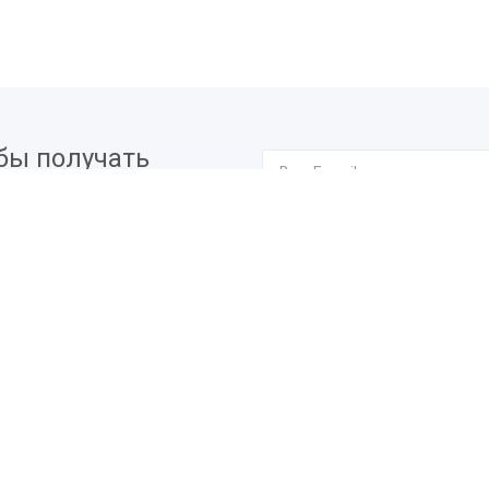
бы получать
вых мероприятиях.
Я согласен на
обработку п
О компании
Профи
Мероприятия
Подпи