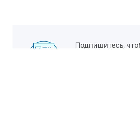
Подпишитесь, что
информацию о но
Наши контакты
OOO «ЕМК»
+7(495) 787 40 84
Заказать звонок
О компании