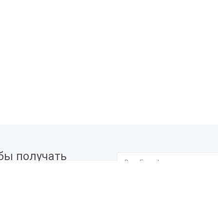
бы получать
вых мероприятиях.
Я согласен на
обработку п