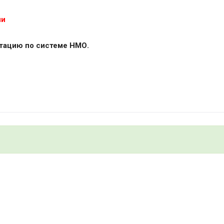
ни
тацию по системе НМО.