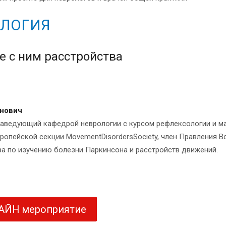
ОЛОГИЯ
е с ним расстройства
нович
, Заведующий кафедрой неврологии с курсом рефлексологии и
вропейской секции MovementDisordersSociety, член Правления 
а по изучению болезни Паркинсона и расстройств движений.
ЛАЙН мероприятие