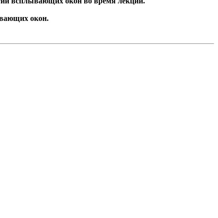
ытии всплывающих окон во время лекции.
ывающих окон.