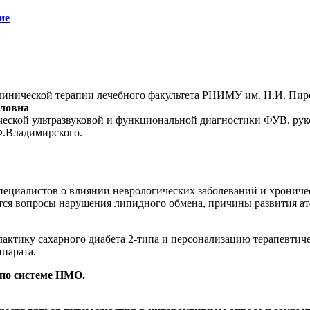
ие
клинической терапии лечебного факультета РНИМУ им. Н.И. Пи
ловна
ической ультразвуковой и функциональной диагностики ФУВ, ру
.Владимирского.
ециалистов о влиянии неврологических заболеваний и хроничес
ся вопросы нарушения липидного обмена, причины развития ат
актику сахарного диабета 2-типа и персонализацию терапевтич
парата.
 по системе НМО.