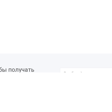
бы получать
вых мероприятиях.
Я согласен на
обработку п